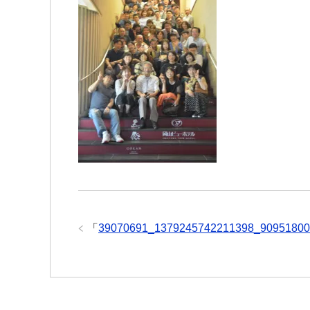
「
39070691_1379245742211398_90951800