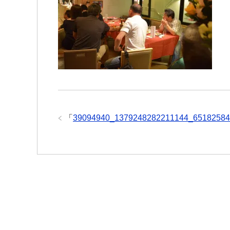
「
39094940_1379248282211144_65182584