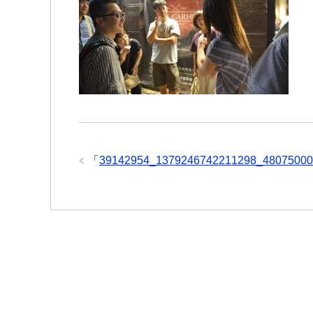
「
39142954_1379246742211298_48075000